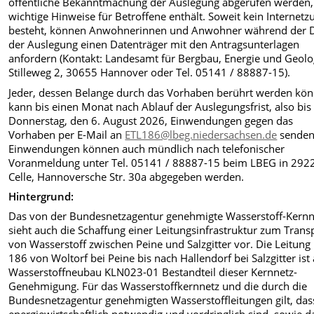
öffentliche Bekanntmachung der Auslegung abgerufen werden,
wichtige Hinweise für Betroffene enthält.
Soweit kein Internetz
besteht, können Anwohnerinnen und Anwohner während der 
der Auslegung einen Datenträger mit den Antragsunterlagen
anfordern (Kontakt: Landesamt für Bergbau, Energie und Geolo
Stilleweg 2, 30655 Hannover oder Tel. 05141 / 88887-15).
Jeder, dessen Belange durch das Vorhaben berührt werden kön
kann bis einen Monat nach Ablauf der Auslegungsfrist, also bis
Donnerstag, den 6. August 2026, Einwendungen gegen das
Vorhaben per E-Mail an
ETL186@lbeg.niedersachsen.de
senden
Einwendungen können auch mündlich nach telefonischer
Voranmeldung unter Tel. 05141 / 88887-15 beim LBEG in 292
Celle, Hannoversche Str. 30a abgegeben werden.
Hintergrund:
Das von der Bundesnetzagentur genehmigte Wasserstoff-Kernn
sieht auch die Schaffung einer Leitungsinfrastruktur zum Trans
von Wasserstoff zwischen Peine und Salzgitter vor. Die Leitung
186 von Woltorf bei Peine bis nach Hallendorf bei Salzgitter ist 
Wasserstoffneubau KLN023-01 Bestandteil dieser Kernnetz-
Genehmigung. Für das Wasserstoffkernnetz und die durch die
Bundesnetzagentur genehmigten Wasserstoffleitungen gilt, dass