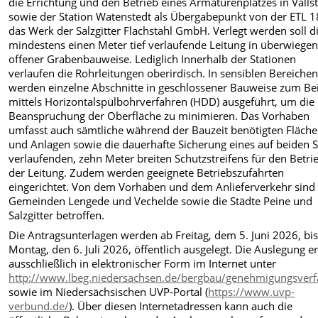
die Errichtung und den Betrieb eines Armaturenplatzes in Valls
sowie der Station Watenstedt als Übergabepunkt von der ETL 
das Werk der Salzgitter Flachstahl GmbH.
Verlegt werden soll d
mindestens einen Meter tief verlaufende Leitung in überwiege
offener Grabenbauweise. Lediglich Innerhalb der Stationen
verlaufen die Rohrleitungen oberirdisch. In sensiblen
Bereiche
werden einzelne Abschnitte in geschlossener Bauweise zum Bei
mittels Horizontalspülbohrverfahren (HDD) ausgeführt, um die
Beanspruchung der Oberfläche zu minimieren.
Das Vorhaben
umfasst auch sämtliche während der Bauzeit benötigten Fläch
und Anlagen sowie die dauerhafte Sicherung eines auf beiden S
verlaufenden, zehn Meter breiten Schutzstreifens für den Betri
der Leitung. Zudem werden geeignete Betriebszufahrten
eingerichtet.
Von dem Vorhaben und dem Anlieferverkehr sind 
Gemeinden Lengede und Vechelde sowie die Städte Peine und
Salzgitter betroffen.
Die Antragsunterlagen werden ab Freitag, dem 5. Juni 2026, bi
Montag, den 6. Juli 2026, öffentlich ausgelegt. Die Auslegung er
ausschließlich in elektronischer Form im Internet unter
http://www.lbeg.niedersachsen.de/bergbau/genehmigungsverfah
sowie im Niedersächsischen UVP-Portal (
https://www.uvp-
verbund.de/
). Über diesen Internetadressen kann auch die