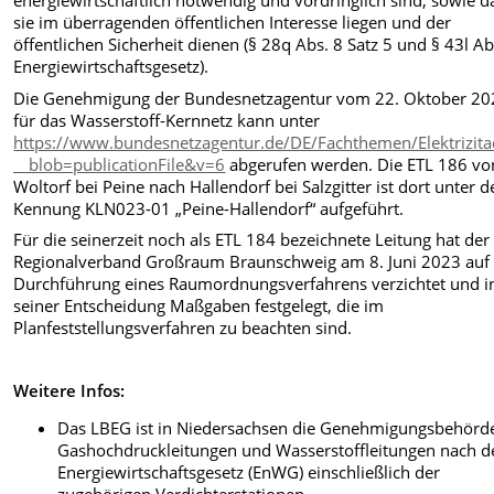
energiewirtschaftlich notwendig und vordringlich sind, sowie d
sie im überragenden öffentlichen Interesse liegen und der
öffentlichen Sicherheit dienen (§ 28q Abs. 8 Satz 5 und § 43l Ab
Energiewirtschaftsgesetz).
Die Genehmigung der Bundesnetzagentur vom 22. Oktober 20
für das Wasserstoff-Kernnetz kann unter
https://www.bundesnetzagentur.de/DE/Fachthemen/Elektrizit
__blob=publicationFile&v=6
abgerufen werden. Die ETL 186 vo
Woltorf bei Peine nach Hallendorf bei Salzgitter ist dort unter d
Kennung KLN023-01 „Peine-Hallendorf“ aufgeführt.
Für die seinerzeit noch als ETL 184 bezeichnete Leitung hat der
Regionalverband Großraum Braunschweig am 8. Juni 2023 auf 
Durchführung eines Raumordnungsverfahrens verzichtet und i
seiner Entscheidung Maßgaben festgelegt, die im
Planfeststellungsverfahren zu beachten sind.
Weitere Infos:
Das LBEG ist in Niedersachsen die Genehmigungsbehörde
Gashochdruckleitungen und Wasserstoffleitungen nach 
Energiewirtschaftsgesetz (EnWG) einschließlich der