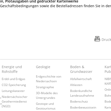
aten, Plotausgaben und gedruckter Kartenwerke
e Geschäftsbedingungen sowie die Bestelladressen finden Sie in de
Druc
Energie und
Geologie
Boden &
Kar
Rohstoffe
Grundwasser
Pub
Erdgeschichte von
Erdöl und Erdgas
Abfallwirtschaft
NIB
Niedersachsen
KAR
CO2-Speicherung
Altlasten
Stratigraphie
Onl
Leitungskataster
Bodenkundliche
3D-Modelle des
Landesaufnahme
Boh
Niedersächsischer
n
Untergrundes
Geothermiedienst
Bodenschutz
Bode
en
Geotope und
(NGD)
Bodenbewusstsein
Kart
Geotourismus