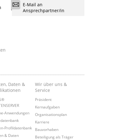
E-Mail an
n
Ansprechpartner/in
ken
ten, Daten &
Wir über uns &
likationen
Service
IS®
Präsident
TENSERVER
Kernaufgaben
ine-Anwendungen
Organisationsplan
rdatenbank
Karriere
n-Profildatenbank
Bauvorhaben
en & Daten
Beteiligung als Träger