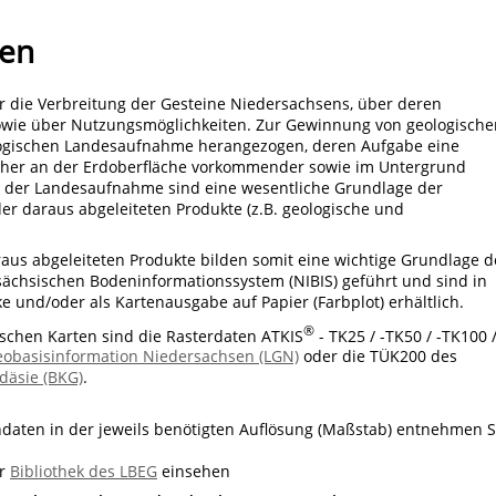
ten
r die Verbreitung der Gesteine Niedersachsens, über deren
sowie über Nutzungsmöglichkeiten. Zur Gewinnung von geologische
ogischen Landesaufnahme herangezogen, deren Aufgabe eine
her an der Erdoberfläche vorkommender sowie im Untergrund
se der Landesaufnahme sind eine wesentliche Grundlage der
r daraus abgeleiteten Produkte (z.B. geologische und
aus abgeleiteten Produkte bilden somit eine wichtige Grundlage d
ächsischen Bodeninformationssystem (NIBIS) geführt und sind in
ke und/oder als Kartenausgabe auf Papier (Farbplot) erhältlich.
®
schen Karten sind die Rasterdaten ATKIS
- TK25 / -TK50 / -TK100 
basisinformation Niedersachsen (LGN)
oder die TÜK200 des
däsie (BKG)
.
hdaten in der jeweils benötigten Auflösung (Maßstab) entnehmen S
er
Bibliothek des LBEG
einsehen