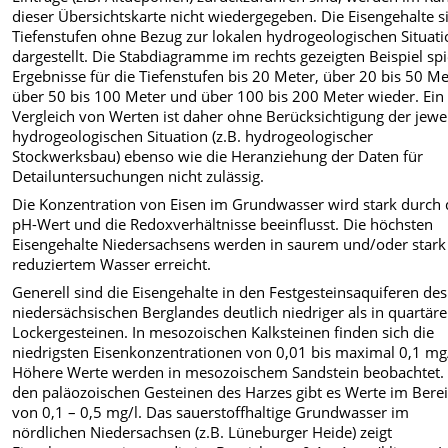
dieser Übersichtskarte nicht wiedergegeben. Die Eisengehalte s
Tiefenstufen ohne Bezug zur lokalen hydrogeologischen Situat
dargestellt. Die Stabdiagramme im rechts gezeigten Beispiel sp
Ergebnisse für die Tiefenstufen bis 20 Meter, über 20 bis 50 Me
über 50 bis 100 Meter und über 100 bis 200 Meter wieder. Ein
Vergleich von Werten ist daher ohne Berücksichtigung der jewe
hydrogeologischen Situation (z.B. hydrogeologischer
Stockwerksbau) ebenso wie die Heranziehung der Daten für
Detailuntersuchungen nicht zulässig.
Die Konzentration von Eisen im Grundwasser wird stark durch
pH-Wert und die Redoxverhältnisse beeinflusst. Die höchsten
Eisengehalte Niedersachsens werden in saurem und/oder stark
reduziertem Wasser erreicht.
Generell sind die Eisengehalte in den Festgesteinsaquiferen des
niedersächsischen Berglandes deutlich niedriger als in quartär
Lockergesteinen. In mesozoischen Kalksteinen finden sich die
niedrigsten Eisenkonzentrationen von 0,01 bis maximal 0,1 mg/
Höhere Werte werden in mesozoischem Sandstein beobachtet. 
den paläozoischen Gesteinen des Harzes gibt es Werte im Bere
von 0,1 – 0,5 mg/l. Das sauerstoffhaltige Grundwasser im
nördlichen Niedersachsen (z.B. Lüneburger Heide) zeigt