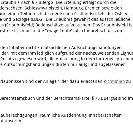
Erlaubnis nach § 7 BBergG. Die Erteilung erfolgt durch die
edersachsen, Schleswig-Holstein, Hamburg, Bremen sowie den
nd einen Teilbereich des deutschen Festlandsockels der Ostsee is
e und Geologie (LBEG). Die Erlaubnis gewährt das ausschließliche
es (Erlaubnisfeld) Bodenschätze aufzusuchen. Das Erlaubnisfeld is
treckt sich bis in die "ewige Teufe", also theoretisch bis zum
gt den Inhaber nicht zu tatsächlichen Aufsuchungshandlungen
tel dar, mit dem ihm lediglich aufgrund der nachzuweisenden Eignu
e Recht zugewiesen wird, die Aufsuchung in dem ihm zugesproche
che Aufsuchungshandlungen dürfen nur aufgrund zugelassener
Erlaubnissen sind der Anlage 1 der dazu erlassenen
Richtlinien
zu
Berechtsamsbuch und der Berechtsamskarte (§ 75 BBergG) sind im
rgbauberechtigungen (räumliche Ausdehnung, Inhaberschaften,
auf unserem