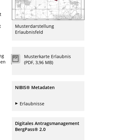
t
Bildrechte
:
LBEG
t
Musterdarstellung
Erlaubnisfeld
ng
Musterkarte Erlaubnis
nen
(PDF, 3,96 MB)
NIBIS® Metadaten
Erlaubnisse
Digitales Antragsmanagement
BergPass® 2.0