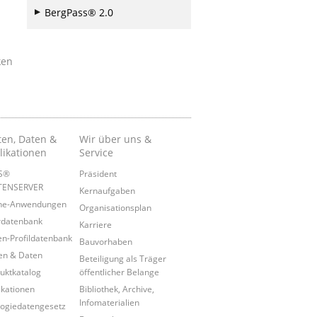
BergPass® 2.0
ken
ten, Daten &
Wir über uns &
likationen
Service
IS®
Präsident
TENSERVER
Kernaufgaben
ine-Anwendungen
Organisationsplan
rdatenbank
Karriere
n-Profildatenbank
Bauvorhaben
en & Daten
Beteiligung als Träger
uktkatalog
öffentlicher Belange
ikationen
Bibliothek, Archive,
Infomaterialien
ogiedatengesetz