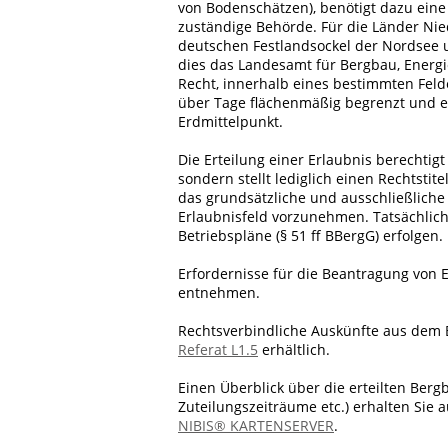
von Bodenschätzen), benötigt dazu eine 
zuständige Behörde. Für die Länder Ni
deutschen Festlandsockel der Nordsee u
dies das Landesamt für Bergbau, Energi
Recht, innerhalb eines bestimmten Feld
über Tage flächenmäßig begrenzt und ers
Erdmittelpunkt.
Die Erteilung einer Erlaubnis berechti
sondern stellt lediglich einen Rechtsti
das grundsätzliche und ausschließlich
Erlaubnisfeld vorzunehmen. Tatsächli
Betriebspläne (§ 51 ff BBergG) erfolgen.
Erfordernisse für die Beantragung von 
entnehmen.
Rechtsverbindliche Auskünfte aus dem 
Referat L1.5
erhältlich.
Einen Überblick über die erteilten Be
Zuteilungszeiträume etc.) erhalten Sie 
NIBIS® KARTENSERVER
.