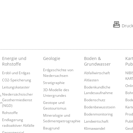
Druc
Energie und
Geologie
Boden &
Kar
Rohstoffe
Grundwasser
Pub
Erdgeschichte von
Erdöl und Erdgas
Abfallwirtschaft
NIB
Niedersachsen
KAR
CO2-Speicherung
Altlasten
Stratigraphie
Onl
Leitungskataster
Bodenkundliche
3D-Modelle des
Landesaufnahme
Boh
Niedersächsischer
n
Untergrundes
Geothermiedienst
Bodenschutz
Bode
en
Geotope und
(NGD)
Bodenbewusstsein
Kart
Geotourismus
Rohstoffe
Bodenmonitoring
Prod
Mineralogie und
Endlagerung
Sedimentpetrographie
Landwirtschaft
Publ
radioaktiver Abfälle
Baugrund
Klimawandel
Geol
Geopotenzial