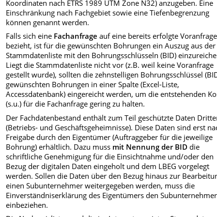
Koordinaten nach ETRS 1989 UTM Zone N32) anzugeben. Eine
Einschränkung nach Fachgebiet sowie eine Tiefenbegrenzung
können genannt werden.
Falls sich eine
Fachanfrage
auf eine bereits erfolgte Voranfrag
bezieht, ist für die gewünschten Bohrungen ein Auszug aus der
Stammdatenliste mit den Bohrungsschlüsseln (BID) einzureiche
Liegt die Stammdatenliste nicht vor (z.B. weil keine Voranfrage
gestellt wurde), sollten die zehnstelligen Bohrungsschlüssel (BI
gewünschten Bohrungen in einer Spalte (Excel-Liste,
Accessdatenbank) eingereicht werden, um die entstehenden Ko
(s.u.) für die Fachanfrage gering zu halten.
Der Fachdatenbestand enthält zum Teil geschützte Daten Dritte
(Betriebs- und Geschäftsgeheimnisse). Diese Daten sind erst na
Freigabe durch den Eigentümer (Auftraggeber für die jeweilige
Bohrung) erhältlich. Dazu muss
mit Nennung der BID
die
schriftliche Genehmigung für die Einsichtnahme und/oder den
Bezug der digitalen Daten eingeholt und dem LBEG vorgelegt
werden. Sollen die Daten über den Bezug hinaus zur Bearbeitu
einen Subunternehmer weitergegeben werden, muss die
Einverständniserklärung des Eigentümers den Subunternehmer
einbeziehen.