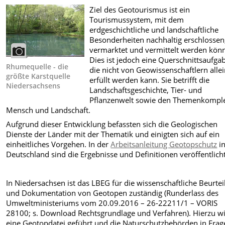
Ziel des Geotourismus ist ein
Tourismussystem, mit dem
erdgeschichtliche und landschaftliche
Besonderheiten nachhaltig erschlossen
vermarktet und vermittelt werden kön
Dies ist jedoch eine Querschnittsaufga
Rhumequelle - die
die nicht von Geowissenschaftlern alle
größte Karstquelle
erfüllt werden kann. Sie betrifft die
Niedersachsens
Landschaftsgeschichte, Tier- und
Pflanzenwelt sowie den Themenkompl
Mensch und Landschaft.
Aufgrund dieser Entwicklung befassten sich die Geologischen
Dienste der Länder mit der Thematik und einigten sich auf ein
einheitliches Vorgehen. In der
Arbeitsanleitung Geotopschutz
i
Deutschland sind die Ergebnisse und Definitionen veröffentlicht
In Niedersachsen ist das LBEG für die wissenschaftliche Beurte
und Dokumentation von Geotopen zuständig (Runderlass des
Umweltministeriums vom 20.09.2016 – 26-22211/1 – VORIS
28100; s. Download Rechtsgrundlage und Verfahren). Hierzu w
eine Geotopdatei geführt und die Naturschutzbehörden in Frag