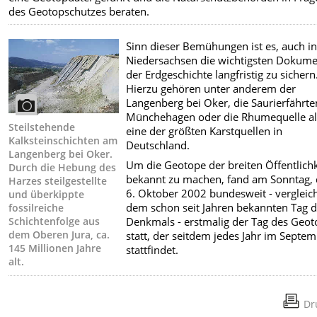
des Geotopschutzes beraten.
Sinn dieser Bemühungen ist es, auch i
Niedersachsen die wichtigsten Dokum
der Erdgeschichte langfristig zu sichern
Hierzu gehören unter anderem der
Langenberg bei Oker, die Saurierfährte
Münchehagen oder die Rhumequelle al
Steilstehende
eine der größten Karstquellen in
Kalksteinschichten am
Deutschland.
Langenberg bei Oker.
Um die Geotope der breiten Öffentlichk
Durch die Hebung des
bekannt zu machen, fand am Sonntag,
Harzes steilgestellte
6. Oktober 2002 bundesweit - vergleic
und überkippte
dem schon seit Jahren bekannten Tag 
fossilreiche
Schichtenfolge aus
Denkmals - erstmalig der Tag des Geot
dem Oberen Jura, ca.
statt, der seitdem jedes Jahr im Septe
145 Millionen Jahre
stattfindet.
alt.
Dr