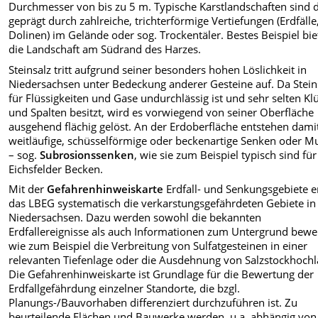
Durchmesser von bis zu 5 m. Typische Karstlandschaften sind 
geprägt durch zahlreiche, trichterförmige Vertiefungen (Erdfälle
Dolinen) im Gelände oder sog. Trockentäler. Bestes Beispiel bie
die Landschaft am Südrand des Harzes.
Steinsalz tritt aufgrund seiner besonders hohen Löslichkeit in
Niedersachsen unter Bedeckung anderer Gesteine auf. Da Stein
für Flüssigkeiten und Gase undurchlässig ist und sehr selten Kl
und Spalten besitzt, wird es vorwiegend von seiner Oberfläche
ausgehend flächig gelöst. An der Erdoberfläche entstehen dami
weitläufige, schüsselförmige oder beckenartige Senken oder M
– sog.
Subrosionssenken
, wie sie zum Beispiel typisch sind für
Eichsfelder Becken.
Mit der
Gefahrenhinweiskarte
Erdfall- und Senkungsgebiete e
das LBEG systematisch die verkarstungsgefährdeten Gebiete in
Niedersachsen. Dazu werden sowohl die bekannten
Erdfallereignisse als auch Informationen zum Untergrund bewer
wie zum Beispiel die Verbreitung von Sulfatgesteinen in einer
relevanten Tiefenlage oder die Ausdehnung von Salzstockhochl
Die Gefahrenhinweiskarte ist Grundlage für die Bewertung der
Erdfallgefährdung einzelner Standorte, die bzgl.
Planungs-/Bauvorhaben differenziert durchzuführen ist. Zu
beurteilende Flächen und Bauwerke werden, u.a. abhängig von