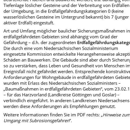
Tiefenlage löslicher Gesteine und der Verbreitung von Erdfällen
der Umgebung, in die Erdfallgefährdungskategorien 0 (keine
wasserlöslichen Gesteine im Untergrund bekannt) bis 7 (junger
aktiver Erdfall) eingestuft.
Art und Umfang möglicher baulicher Sicherungsmaßnahmen i
erdfallgefährdeten Gebieten sind abhängig vom Grad der
Gefährdung – d.h. der zugeordneten
Erdfallgefährdungskateg
Die durch eine vom Niedersächsischen Sozialministerium
eingesetzte Kommission entwickelte Herangehensweise akzepti
Schäden an Bauwerken. Die Gebäude sind aber durch Sicheru
so zu verstärken, dass Leben und Gesundheit von Menschen i
Ereignisfall nicht gefährdet werden. Entsprechende konstruktiv
Anforderungen für Wohngebäude in erdfallgefährdeten Gebiet
wurden mit Erlass des Niedersächsischen Sozialministers –
„Baumaßnahmen in erdfallgefährdeten Gebieten“, vom 23.02.
– für das Harzvorland (Landkreise Göttingen und Goslar) –
verbindlich eingeführt. In anderen Landkreisen Niedersachsens
werden diese Anforderungen als Empfehlungen genutzt.
Weitere Informationen finden Sie im PDF rechts: „
Hinweise zu
Umgang mit Subrosionsgefahren
“.