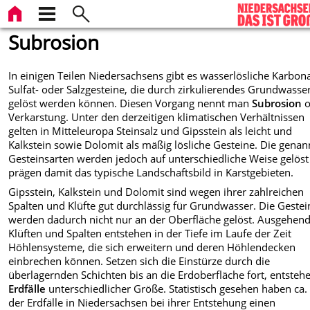
Subrosion
In einigen Teilen Niedersachsens gibt es wasserlösliche Karbona
Sulfat- oder Salzgesteine, die durch zirkulierendes Grundwasse
gelöst werden können. Diesen Vorgang nennt man
Subrosion
o
Verkarstung. Unter den derzeitigen klimatischen Verhältnissen
gelten in Mitteleuropa Steinsalz und Gipsstein als leicht und
Kalkstein sowie Dolomit als mäßig lösliche Gesteine. Die gena
Gesteinsarten werden jedoch auf unterschiedliche Weise gelös
prägen damit das typische Landschaftsbild in Karstgebieten.
Gipsstein, Kalkstein und Dolomit sind wegen ihrer zahlreichen
Spalten und Klüfte gut durchlässig für Grundwasser. Die Gestei
werden dadurch nicht nur an der Oberfläche gelöst. Ausgehen
Klüften und Spalten entstehen in der Tiefe im Laufe der Zeit
Höhlensysteme, die sich erweitern und deren Höhlendecken
einbrechen können. Setzen sich die Einstürze durch die
überlagernden Schichten bis an die Erdoberfläche fort, entsteh
Erdfälle
unterschiedlicher Größe. Statistisch gesehen haben ca.
der Erdfälle in Niedersachsen bei ihrer Entstehung einen