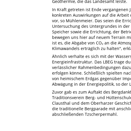
Geothermie, die das Landesamt leiste.
In Kraft getreten ist Ende vergangenen
konkreten Auswirkungen auf die Arbeit
vor, so Mühlenmeier. Das seien die Erri
Untersuchung des Untergrundes in der A
Speicher sowie die Errichtung, der Bet
bewegen uns hier auf neuem Terrain mit
ist es, die Abgabe von CO₂ an die Atmo
Klimawandels erträglich zu halten", erkl
Ähnlich verhalte es sich mit der Wasser
Energieinfrastruktur. Das LBEG trage d
verlässlicher Rahmenbedingungen dazu 
erfolgen könne. Schließlich spielten na
von heimischem Erdgas gegenüber Impor
Abwägung in der Energiepolitik, so der 
Zuvor gab es zum Auftakt des Bergdankf
Traditionsverein Berg- und Hüttenschul
Clausthal und dem Oberharzer Geschic
die traditionelle Bergparade mit ansch
abschließenden Tzscherpermahl.