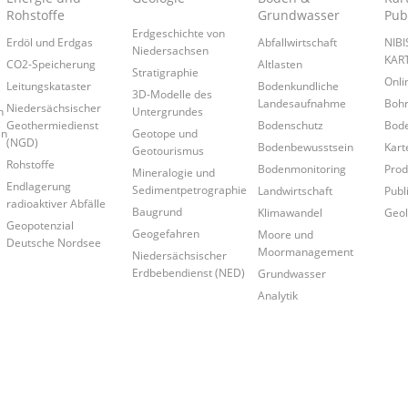
Rohstoffe
Grundwasser
Pub
Erdgeschichte von
Erdöl und Erdgas
Abfallwirtschaft
NIB
Niedersachsen
KAR
CO2-Speicherung
Altlasten
Stratigraphie
Onl
Leitungskataster
Bodenkundliche
3D-Modelle des
Landesaufnahme
Boh
Niedersächsischer
n
Untergrundes
Geothermiedienst
Bodenschutz
Bode
en
Geotope und
(NGD)
Bodenbewusstsein
Kart
Geotourismus
Rohstoffe
Bodenmonitoring
Prod
Mineralogie und
Endlagerung
Sedimentpetrographie
Landwirtschaft
Publ
radioaktiver Abfälle
Baugrund
Klimawandel
Geol
Geopotenzial
Geogefahren
Moore und
Deutsche Nordsee
Moormanagement
Niedersächsischer
Erdbebendienst (NED)
Grundwasser
Analytik