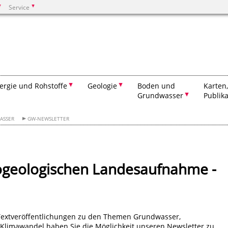
Service
Suchen
ergie und Rohstoffe
Geologie
Boden und
Karten
Grundwasser
Publik
ASSER
GW-NEWSLETTER
ogeologischen Landesaufnahme -
Textveröffentlichungen zu den Themen Grundwasser,
Klimawandel haben Sie die Möglichkeit unseren Newsletter zu