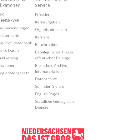
likationen
Service
IS®
Präsident
TENSERVER
Kernaufgaben
ine-Anwendungen
Organisationsplan
rdatenbank
Karriere
n-Profildatenbank
Bauvorhaben
en & Daten
Beteiligung als Träger
uktkatalog
öffentlicher Belange
ikationen
Bibliothek, Archive,
Infomaterialien
ogiedatengesetz
Datenschutz
So finden Sie uns
English Pages
Staatliche Geologische
Dienste