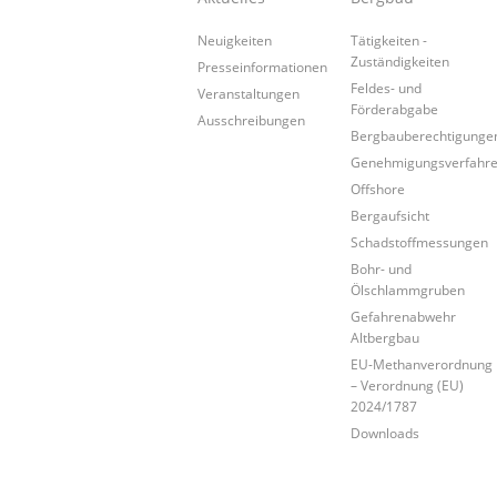
Neuigkeiten
Tätigkeiten -
Zuständigkeiten
Presseinformationen
Feldes- und
Veranstaltungen
Förderabgabe
Ausschreibungen
Bergbauberechtigunge
Genehmigungsverfahr
Offshore
Bergaufsicht
Schadstoffmessungen
Bohr- und
Ölschlammgruben
Gefahrenabwehr
Altbergbau
EU-Methanverordnung
– Verordnung (EU)
2024/1787
Downloads