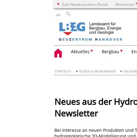
Zum Niedersachsen-Portal
Ministerien
A
A
Aktuelles
Bergbau
En
STARTSEITE
BODEN & GRUNDWASSER
GRUNDW
Neues aus der Hydr
Newsletter
Bei Interesse an neuen Produkten und 
hydrogeologische 3D-Modellierung und 