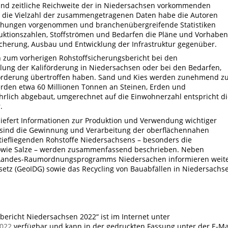
 und zeitliche Reichweite der in Niedersachsen vorkommenden
ür die Vielzahl der zusammengetragenen Daten habe die Autoren
chungen vorgenommen und branchenübergreifende Statistiken
duktionszahlen, Stoffströmen und Bedarfen die Pläne und Vorhaben
cherung, Ausbau und Entwicklung der Infrastruktur gegenüber.
ch zum vorherigen Rohstoffsicherungsbericht bei den
llung der Kaliförderung in Niedersachsen oder bei den Bedarfen,
fförderung übertroffen haben. Sand und Kies werden zunehmend z
rden etwa 60 Millionen Tonnen an Steinen, Erden und
hrlich abgebaut, umgerechnet auf die Einwohnerzahl entspricht di
.
 liefert Informationen zur Produktion und Verwendung wichtiger
 sind die Gewinnung und Verarbeitung der oberflächennahen
 tiefliegenden Rohstoffe Niedersachsens – besonders die
sowie Salze – werden zusammenfassend beschrieben. Neben
s Landes-Raumordnungsprogramms Niedersachen informieren weit
etz (GeoIDG) sowie das Recycling von Bauabfällen in Niedersachs
bericht Niedersachsen 2022“ ist im Internet unter
2022
verfügbar und kann in der gedruckten Fassung unter der E-Ma