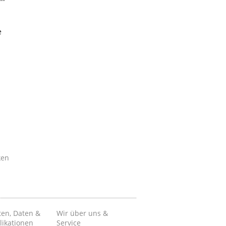
e
ken
ten, Daten &
Wir über uns &
likationen
Service