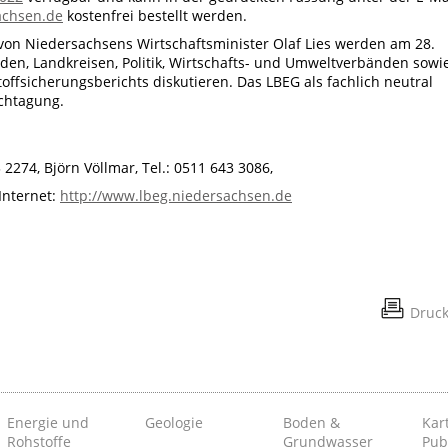
achsen.de
kostenfrei bestellt werden.
 von Niedersachsens Wirtschaftsminister Olaf Lies werden am 28.
en, Landkreisen, Politik, Wirtschafts- und Umweltverbänden sowi
ffsicherungsberichts diskutieren. Das LBEG als fachlich neutral
achtagung.
 2274, Björn Völlmar, Tel.: 0511 643 3086,
 Internet:
http://www.lbeg.niedersachsen.de
Druc
Energie und
Geologie
Boden &
Kar
Rohstoffe
Grundwasser
Pub