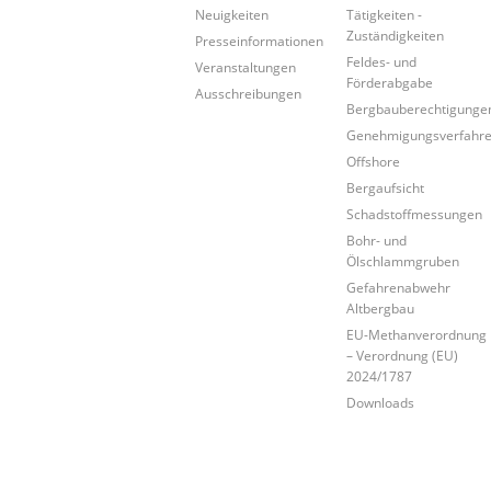
Neuigkeiten
Tätigkeiten -
Zuständigkeiten
Presseinformationen
Feldes- und
Veranstaltungen
Förderabgabe
Ausschreibungen
Bergbauberechtigunge
Genehmigungsverfahr
Offshore
Bergaufsicht
Schadstoffmessungen
Bohr- und
Ölschlammgruben
Gefahrenabwehr
Altbergbau
EU-Methanverordnung
– Verordnung (EU)
2024/1787
Downloads