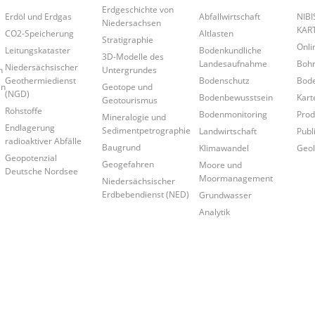
Erdgeschichte von
Erdöl und Erdgas
Abfallwirtschaft
NIB
Niedersachsen
KAR
CO2-Speicherung
Altlasten
Stratigraphie
Onl
Leitungskataster
Bodenkundliche
3D-Modelle des
Landesaufnahme
Boh
Niedersächsischer
n
Untergrundes
Geothermiedienst
Bodenschutz
Bode
en
Geotope und
(NGD)
Bodenbewusstsein
Kart
Geotourismus
Rohstoffe
Bodenmonitoring
Prod
Mineralogie und
Endlagerung
Sedimentpetrographie
Landwirtschaft
Publ
radioaktiver Abfälle
Baugrund
Klimawandel
Geol
Geopotenzial
Geogefahren
Moore und
Deutsche Nordsee
Moormanagement
Niedersächsischer
Erdbebendienst (NED)
Grundwasser
Analytik