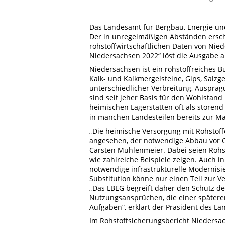
Das Landesamt für Bergbau, Energie und
Der in unregelmäßigen Abständen ersche
rohstoffwirtschaftlichen Daten von Nied
Niedersachsen 2022“ löst die Ausgabe a
Niedersachsen ist ein rohstoffreiches B
Kalk- und Kalkmergelsteine, Gips, Salzg
unterschiedlicher Verbreitung, Auspräg
sind seit jeher Basis für den Wohlstan
heimischen Lagerstätten oft als stören
in manchen Landesteilen bereits zur 
„Die heimische Versorgung mit Rohstoffe
angesehen, der notwendige Abbau vor Or
Carsten Mühlenmeier. Dabei seien Roh
wie zahlreiche Beispiele zeigen. Auch 
notwendige infrastrukturelle Modernis
Substitution könne nur einen Teil zur V
„Das LBEG begreift daher den Schutz de
Nutzungsansprüchen, die einer spätere
Aufgaben“, erklärt der Präsident des L
Im Rohstoffsicherungsbericht Niedersac