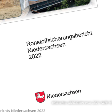
Bildrechte
:
LBEG/Gehrt et al. 2021; NLfB 1
erichts Niedersachsen 2022