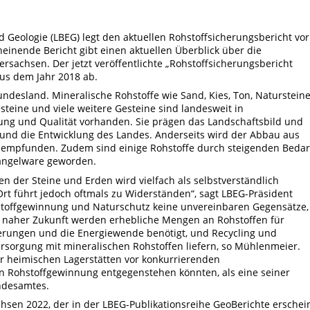
 Geologie (LBEG) legt den aktuellen Rohstoffsicherungsbericht vor
inende Bericht gibt einen aktuellen Überblick über die
ersachsen. Der jetzt veröffentlichte „Rohstoffsicherungsbericht
us dem Jahr 2018 ab.
undesland. Mineralische Rohstoffe wie Sand, Kies, Ton, Natursteine
esteine und viele weitere Gesteine sind landesweit in
ung und Qualität vorhanden. Sie prägen das Landschaftsbild und
d und die Entwicklung des Landes. Anderseits wird der Abbau aus
d empfunden. Zudem sind einige Rohstoffe durch steigenden Bedar
Mangelware geworden.
n der Steine und Erden wird vielfach als selbstverständlich
t führt jedoch oftmals zu Widerständen“, sagt LBEG-Präsident
stoffgewinnung und Naturschutz keine unvereinbaren Gegensätze,
in naher Zukunft werden erhebliche Mengen an Rohstoffen für
ierungen und die Energiewende benötigt, und Recycling und
ersorgung mit mineralischen Rohstoffen liefern, so Mühlenmeier.
r heimischen Lagerstätten vor konkurrierenden
n Rohstoffgewinnung entgegenstehen könnten, als eine seiner
andesamtes.
hsen 2022, der in der LBEG-Publikationsreihe GeoBerichte erschein