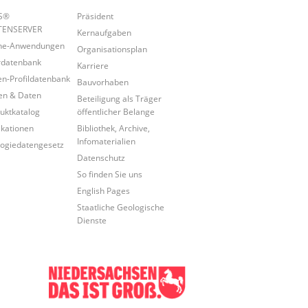
IS®
Präsident
TENSERVER
Kernaufgaben
ine-Anwendungen
Organisationsplan
rdatenbank
Karriere
n-Profildatenbank
Bauvorhaben
en & Daten
Beteiligung als Träger
uktkatalog
öffentlicher Belange
ikationen
Bibliothek, Archive,
Infomaterialien
ogiedatengesetz
Datenschutz
So finden Sie uns
English Pages
Staatliche Geologische
Dienste