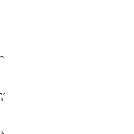
u
es
ere
en.
il-