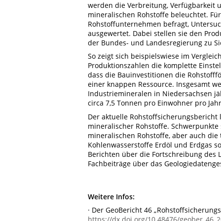
werden die Verbreitung, Verfügbarkeit
mineralischen Rohstoffe beleuchtet. F
Rohstoffunternehmen befragt, Untersu
ausgewertet. Dabei stellen sie den Pro
der Bundes- und Landesregierung zu Si
So zeigt sich beispielswiese im Verglei
Produktionszahlen die komplette Einste
dass die Bauinvestitionen die Rohstof
einer knappen Ressource. Insgesamt we
Industriemineralen in Niedersachsen jä
circa 7,5 Tonnen pro Einwohner pro Jahr
Der aktuelle Rohstoffsicherungsbericht
mineralischer Rohstoffe. Schwerpunkte
mineralischen Rohstoffe, aber auch die
Kohlenwasserstoffe Erdöl und Erdgas 
Berichten über die Fortschreibung de
Fachbeiträge über das Geologiedatenges
Weitere Infos:
· Der GeoBericht 46 „Rohstoffsicherungs
https://dx.doi.org/10.48476/geober_46_