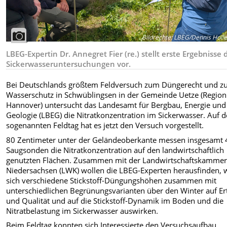
Bildrechte
:
LBEG/Dennis Holl
LBEG-Expertin Dr. Annegret Fier (re.) stellt erste Ergebnisse 
Sickerwasseruntersuchungen vor.
Bei Deutschlands größtem Feldversuch zum Düngerecht und 
Wasserschutz in Schwüblingsen in der Gemeinde Uetze (Region
Hannover) untersucht das Landesamt für Bergbau, Energie und
Geologie (LBEG) die Nitratkonzentration im Sickerwasser. Auf 
sogenannten Feldtag hat es jetzt den Versuch vorgestellt.
80 Zentimeter unter der Geländeoberkante messen insgesamt
Saugsonden die Nitratkonzentration auf den landwirtschaftlich
genutzten Flächen. Zusammen mit der Landwirtschaftskamme
Niedersachsen (LWK) wollen die LBEG-Experten herausfinden, 
sich verschiedene Stickstoff-Düngungshöhen zusammen mit
unterschiedlichen Begrünungsvarianten über den Winter auf Er
und Qualität und auf die Stickstoff-Dynamik im Boden und die
Nitratbelastung im Sickerwasser auswirken.
Beim Feldtag konnten sich Interessierte den Versuchsaufbau