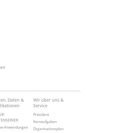
ken
ten, Daten &
Wir über uns &
likationen
Service
IS®
Präsident
TENSERVER
Kernaufgaben
ine-Anwendungen
Organisationsplan