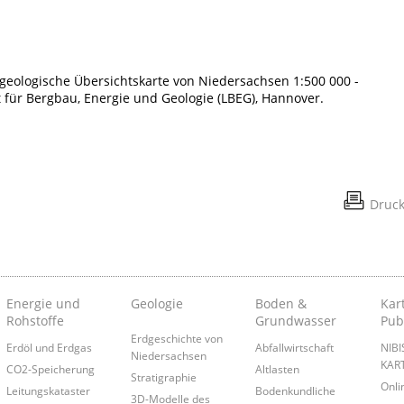
ärgeologische Übersichtskarte von Niedersachsen 1:500 000 -
 für Bergbau, Energie und Geologie (LBEG), Hannover.
Druc
Energie und
Geologie
Boden &
Kar
Rohstoffe
Grundwasser
Pub
Erdgeschichte von
Erdöl und Erdgas
Abfallwirtschaft
NIB
Niedersachsen
KAR
CO2-Speicherung
Altlasten
Stratigraphie
Onl
Leitungskataster
Bodenkundliche
3D-Modelle des