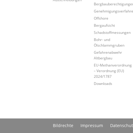
Bergbauberechtigunge
Genehmigungsverfahr
Offshore
Bergaufsicht
Schadstoffmessungen
Bohr- und
Ölschlammgruben
Gefahrenabwehr
Altbergbau
EU-Methanverordnung
– Verordnung (EU)
2024/1787
Downloads
Bildrechte
Impressum
Datenschut