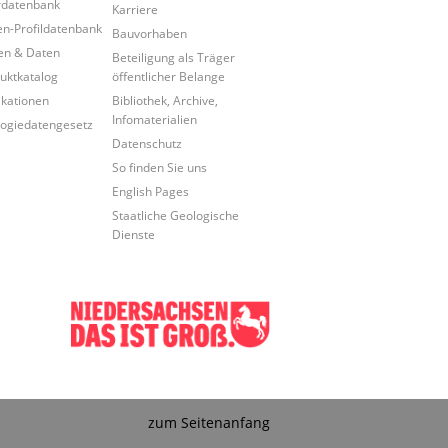
rdatenbank
Karriere
n-Profildatenbank
Bauvorhaben
en & Daten
Beteiligung als Träger
uktkatalog
öffentlicher Belange
ikationen
Bibliothek, Archive,
Infomaterialien
ogiedatengesetz
Datenschutz
So finden Sie uns
English Pages
Staatliche Geologische
Dienste
zum Seitenanfang