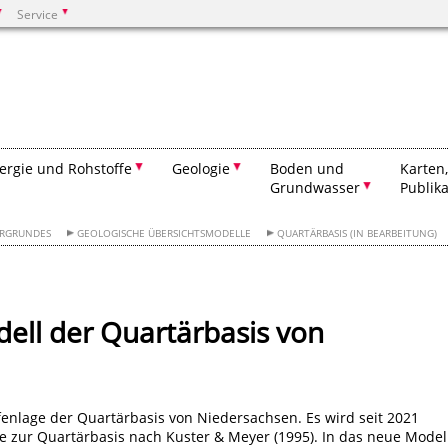
Service
Suchen
ergie und Rohstoffe
Geologie
Boden und
Karten
Grundwasser
Publik
ERGRUNDES
GEOLOGISCHE ÜBERSICHTSMODELLE
QUARTÄRBASIS (IN BEARBEITUNG)
ell der Quartärbasis von
fenlage der Quartärbasis von Niedersachsen. Es wird seit 2021
rte zur Quartärbasis nach Kuster & Meyer (1995). In das neue Model