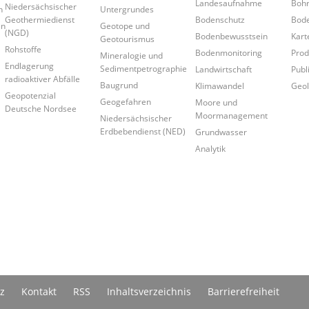
Landesaufnahme
Boh
Niedersächsischer
n
Untergrundes
Geothermiedienst
Bodenschutz
Bode
en
Geotope und
(NGD)
Bodenbewusstsein
Kart
Geotourismus
Rohstoffe
Bodenmonitoring
Prod
Mineralogie und
Endlagerung
Sedimentpetrographie
Landwirtschaft
Publ
radioaktiver Abfälle
Baugrund
Klimawandel
Geol
Geopotenzial
Geogefahren
Moore und
Deutsche Nordsee
Moormanagement
Niedersächsischer
Erdbebendienst (NED)
Grundwasser
Analytik
z
Kontakt
RSS
Inhaltsverzeichnis
Barrierefreiheit