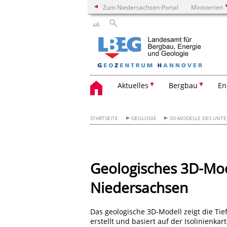
Zum Niedersachsen-Portal
Ministerien
A
A
Aktuelles
Bergbau
En
STARTSEITE
GEOLOGIE
3D-MODELLE DES UNT
Geologisches 3D-Mod
Niedersachsen
Das geologische 3D-Modell zeigt die Tie
erstellt und basiert auf der Isolinienka