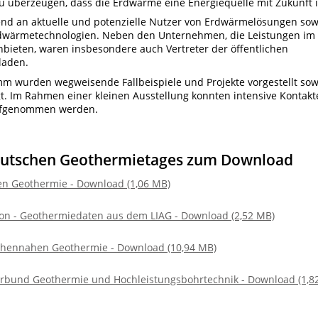
 überzeugen, dass die Erdwärme eine Energiequelle mit Zukunft i
gend an aktuelle und potenzielle Nutzer von Erdwärmelösungen sow
Erdwärmetechnologien. Neben den Unternehmen, die Leistungen im
ieten, waren insbesondere auch Vertreter der öffentlichen
laden.
m wurden wegweisende Fallbeispiele und Projekte vorgestellt sow
gt. Im Rahmen einer kleinen Ausstellung konnten intensive Kontakt
aufgenommen werden.
deutschen Geothermietages zum Download
fen Geothermie - Download (1,06 MB)
ion - Geothermiedaten aus dem LIAG - Download (2,52 MB)
ächennahen Geothermie - Download (10,94 MB)
rbund Geothermie und Hochleistungsbohrtechnik - Download (1,8