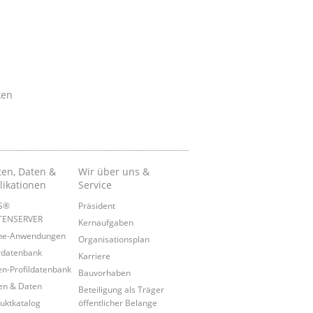
ken
ten, Daten &
Wir über uns &
likationen
Service
IS®
Präsident
TENSERVER
Kernaufgaben
ine-Anwendungen
Organisationsplan
rdatenbank
Karriere
n-Profildatenbank
Bauvorhaben
en & Daten
Beteiligung als Träger
uktkatalog
öffentlicher Belange