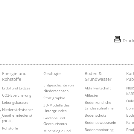
Druc
Energie und
Geologie
Boden &
Kar
Rohstoffe
Grundwasser
Pub
Erdgeschichte von
Erdöl und Erdgas
Abfallwirtschaft
NIB
Niedersachsen
KAR
CO2-Speicherung
Altlasten
Stratigraphie
Onl
Leitungskataster
Bodenkundliche
3D-Modelle des
Landesaufnahme
Boh
Niedersächsischer
n
Untergrundes
Geothermiedienst
Bodenschutz
Bode
en
Geotope und
(NGD)
Bodenbewusstsein
Kart
Geotourismus
Rohstoffe
Bodenmonitoring
Prod
Mineralogie und