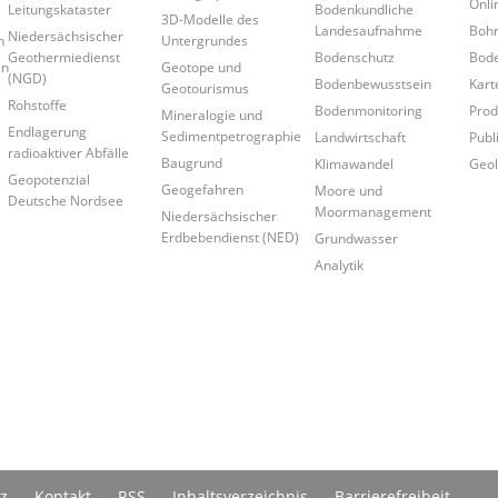
Onl
Leitungskataster
Bodenkundliche
3D-Modelle des
Landesaufnahme
Boh
Niedersächsischer
n
Untergrundes
Geothermiedienst
Bodenschutz
Bode
en
Geotope und
(NGD)
Bodenbewusstsein
Kart
Geotourismus
Rohstoffe
Bodenmonitoring
Prod
Mineralogie und
Endlagerung
Sedimentpetrographie
Landwirtschaft
Publ
radioaktiver Abfälle
Baugrund
Klimawandel
Geol
Geopotenzial
Geogefahren
Moore und
Deutsche Nordsee
Moormanagement
Niedersächsischer
Erdbebendienst (NED)
Grundwasser
Analytik
z
Kontakt
RSS
Inhaltsverzeichnis
Barrierefreiheit