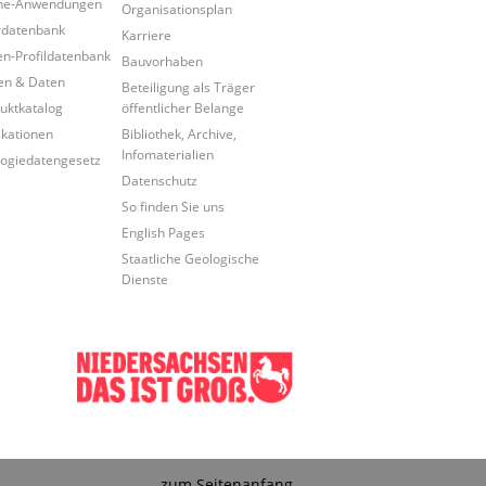
ine-Anwendungen
Organisationsplan
rdatenbank
Karriere
n-Profildatenbank
Bauvorhaben
en & Daten
Beteiligung als Träger
uktkatalog
öffentlicher Belange
ikationen
Bibliothek, Archive,
Infomaterialien
ogiedatengesetz
Datenschutz
So finden Sie uns
English Pages
Staatliche Geologische
Dienste
zum Seitenanfang