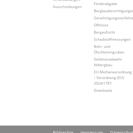
Förderabgabe
Ausschreibungen
Bergbauberechtigunge
Genehmigungsverfahr
Offshore
Bergaufsicht
Schadstoffmessungen
Bohr- und
Ölschlammgruben
Gefahrenabwehr
Altbergbau
EU-Methanverordnung
– Verordnung (EU)
2024/1787
Downloads
Bildrechte
Impressum
Datenschut