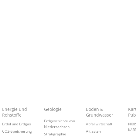
Energie und
Geologie
Boden &
Kar
Rohstoffe
Grundwasser
Pub
Erdgeschichte von
Erdöl und Erdgas
Abfallwirtschaft
NIB
Niedersachsen
KAR
CO2-Speicherung
Altlasten
Stratigraphie