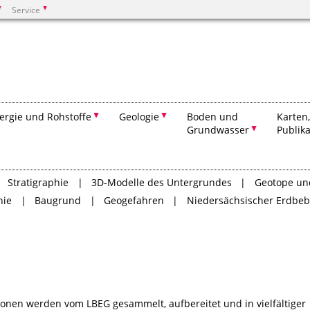
Service
Suchen
ergie und Rohstoffe
Geologie
Boden und
Karten
Grundwasser
Publik
Stratigraphie
3D-Modelle des Untergrundes
Geotope un
hie
Baugrund
Geogefahren
Niedersächsischer Erdbeb
ionen werden vom LBEG gesammelt, aufbereitet und in vielfältiger